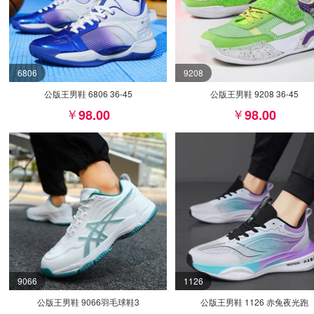
6806
9208
公版王男鞋 6806 36-45
公版王男鞋 9208 36-45
98.00
98.00
9066
1126
公版王男鞋 9066羽毛球鞋3
公版王男鞋 1126 赤兔夜光跑