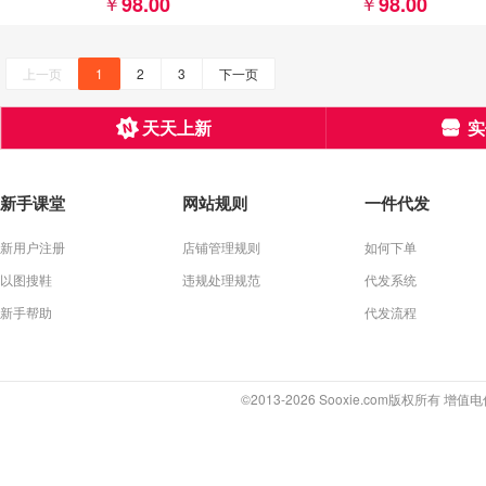
98.00
98.00
上一页
1
2
3
下一页
天天上新
实
新手课堂
网站规则
一件代发
新用户注册
店铺管理规则
如何下单
以图搜鞋
违规处理规范
代发系统
新手帮助
代发流程
©2013-2026 Sooxie.com版权所有 