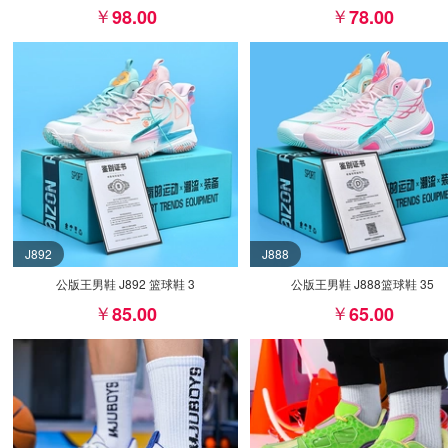
98.00
78.00
J892
J888
公版王男鞋 J892 篮球鞋 3
公版王男鞋 J888篮球鞋 35
85.00
65.00