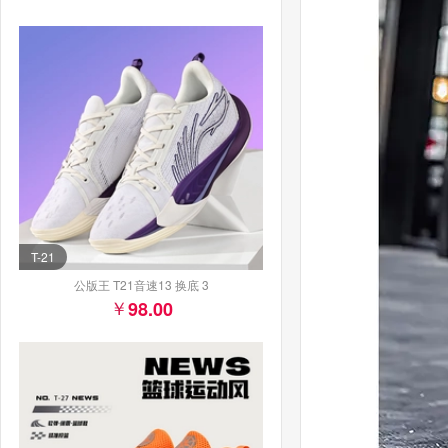
T-21
公版王 T21音速13 换底 3
98.00