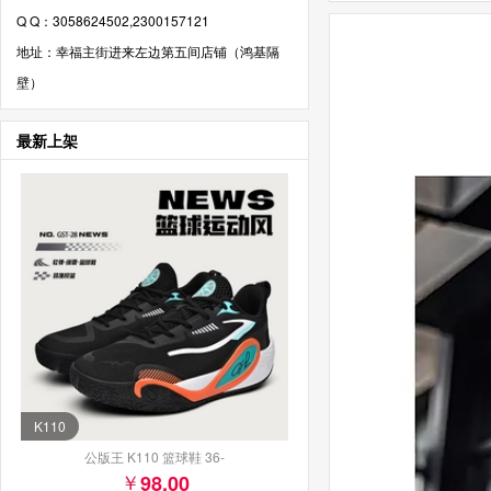
Q Q：3058624502,2300157121
地址：幸福主街进来左边第五间店铺（鸿基隔
壁）
最新上架
K110
公版王 K110 篮球鞋 36-
98.00