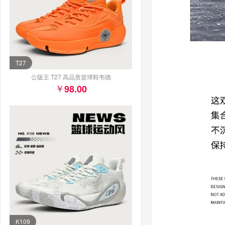
T27
公版王 T27 高品质篮球鞋韦德
98.00
K109