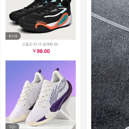
K110
公版王 K110 篮球鞋 36-
98.00
T-21