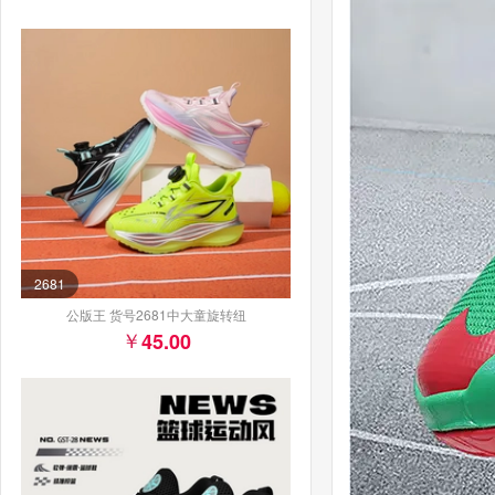
2681
公版王 货号2681中大童旋转纽
45.00