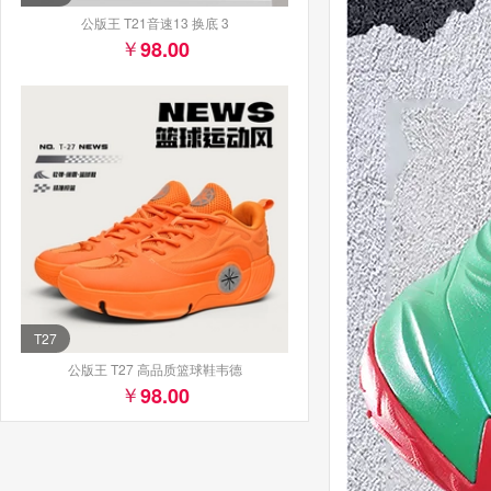
公版王 T21音速13 换底 3
98.00
T27
公版王 T27 高品质篮球鞋韦德
98.00