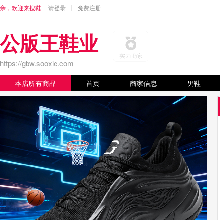
亲，欢迎来搜鞋
请登录
免费注册
公版王鞋业
实力商家
https://gbw.sooxie.com
本店所有商品
首页
商家信息
男鞋