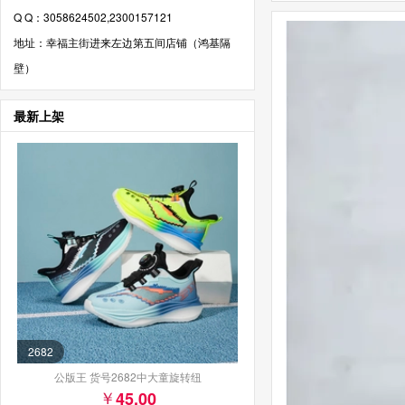
Q Q：3058624502,2300157121
地址：幸福主街进来左边第五间店铺（鸿基隔
壁）
最新上架
2682
公版王 货号2682中大童旋转纽
45.00