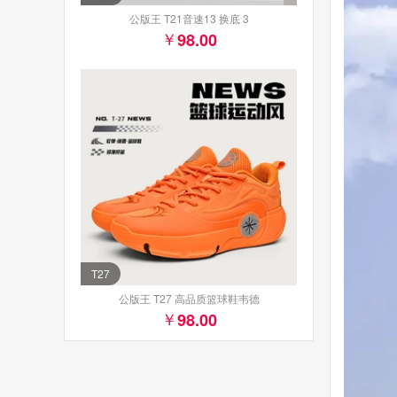
公版王 T21音速13 换底 3
98.00
T27
公版王 T27 高品质篮球鞋韦德
98.00