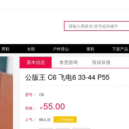
男鞋
女鞋
户外登山
童鞋
下架产品
基本信息
拿货咨询
投诉反馈
公版王 C6 飞电6 33-44 P55
货号：
C6
55.00
价格：
人气：
69人次
三月内更新