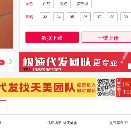
颜色：
白红
黑色
荧光绿
尺码：
33
34
35
36
37
38
39
数据下载
一键上传
情
用
适用场景: 休闲健步
是否库存:否