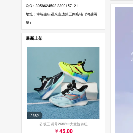
Q Q：3058624502,2300157121
地址：幸福主街进来左边第五间店铺（鸿基隔
壁）
最新上架
2682
公版王 货号2682中大童旋转纽
45.00