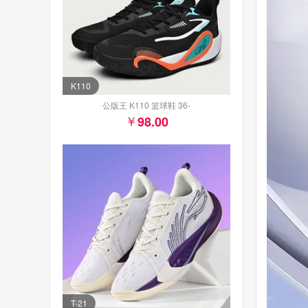
K110
公版王 K110 篮球鞋 36-
98.00
T-21