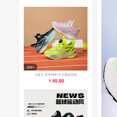
2681
公版王 货号2681中大童旋转纽
45.00