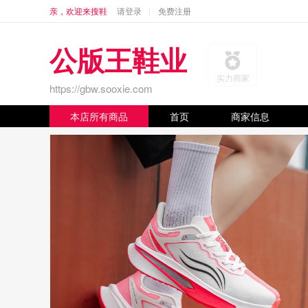
亲，欢迎来搜鞋
请登录
免费注册
公版王鞋业
实力商家
https://gbw.sooxie.com
本店所有商品
首页
商家信息