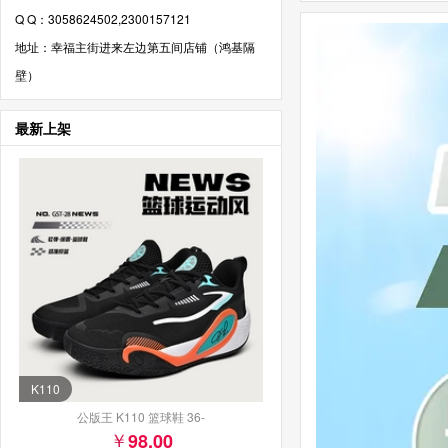
Q Q：3058624502,2300157121
地址：幸福主街进来左边第五间店铺（鸿基隔
壁）
最新上架
K110
公版王 K110 篮球鞋 36-
98.00