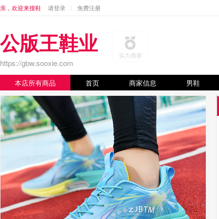
亲，欢迎来搜鞋
请登录
免费注册
公版王鞋业
实力商家
https://gbw.sooxie.com
本店所有商品
首页
商家信息
男鞋