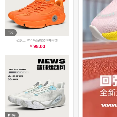
T27
公版王 T27 高品质篮球鞋韦德
98.00
K109