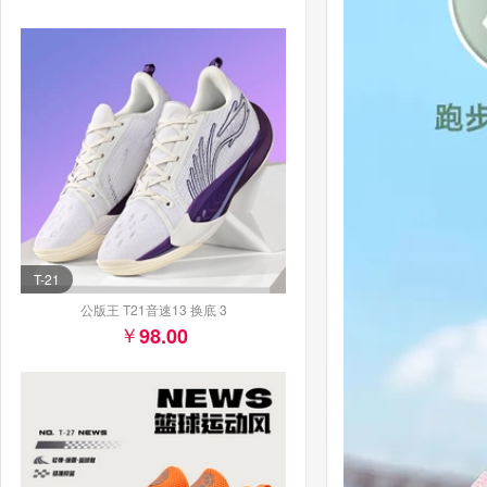
T-21
公版王 T21音速13 换底 3
98.00