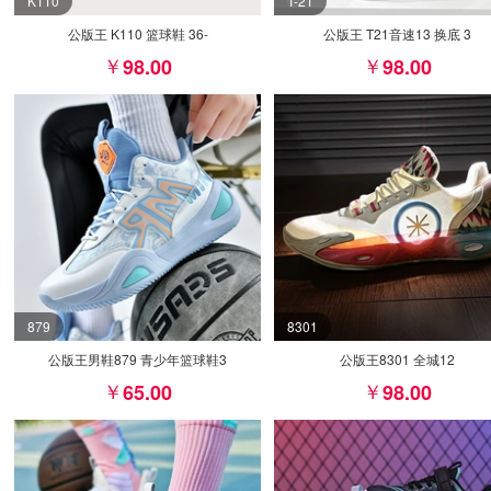
K110
T-21
公版王 K110 篮球鞋 36-
公版王 T21音速13 换底 3
98.00
98.00
879
8301
公版王男鞋879 青少年篮球鞋3
公版王8301 全城12
65.00
98.00