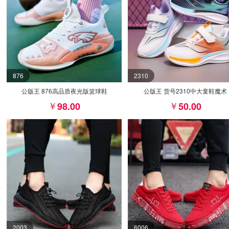
876
2310
公版王 876高品质夜光版篮球鞋
公版王 货号2310中大童鞋魔术
98.00
50.00
2003
6006