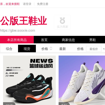
亲，欢迎来搜鞋
请登录
免费注册
公版王鞋业
实力商家
https://gbw.sooxie.com
本店所有商品
首页
商家信息
男鞋
综合
现货
价格
最新
价格
~