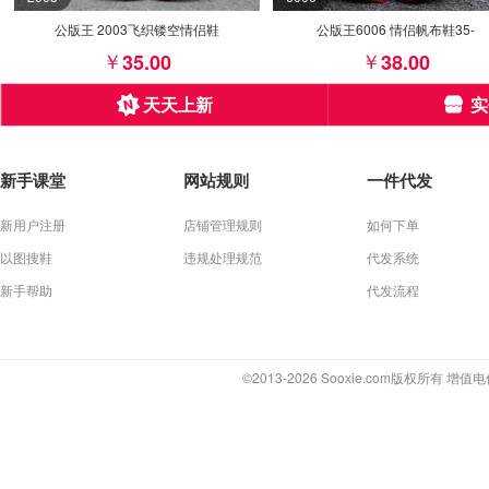
公版王 2003飞织镂空情侣鞋
公版王6006 情侣帆布鞋35-
35.00
38.00
天天上新
实
新手课堂
网站规则
一件代发
新用户注册
店铺管理规则
如何下单
以图搜鞋
违规处理规范
代发系统
新手帮助
代发流程
©2013-2026 Sooxie.com版权所有 